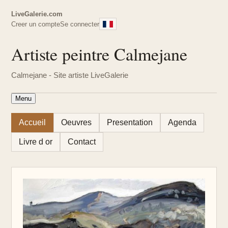
LiveGalerie.com
Creer un compte
Se connecter
Artiste peintre Calmejane
Calmejane - Site artiste LiveGalerie
Menu
Accueil
Oeuvres
Presentation
Agenda
Livre d or
Contact